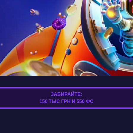
ЗАБИРАЙТЕ:
150 ТЫС ГРН И 550 ФС