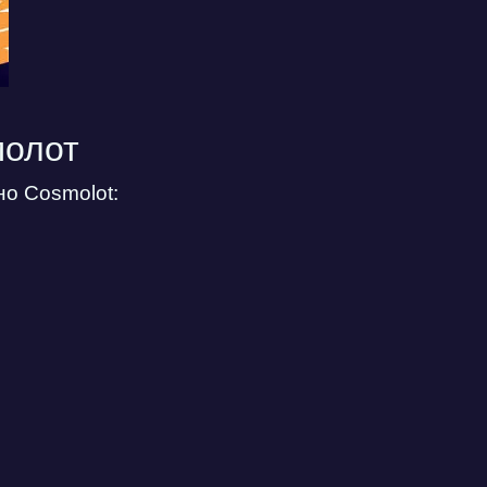
молот
но Cosmolot: