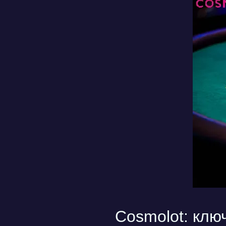
Cosmolot: клю