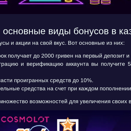
: основные виды бонусов в ка
сы и акции на свой вкус. Вот основные из них:
ок получает до 2000 гривен на первый депозит и
трацию и верификацию аккаунта вы получите 5
асти проигранных средств до 10%.
льные средства на счет при каждом пополнении
множество возможностей для увеличения своих 