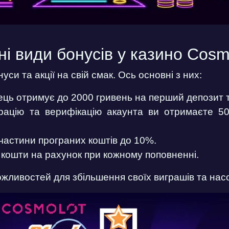
і види бонусів у казино Cosm
си та акції на свій смак. Ось основні з них:
ць отримує до 2000 гривень на перший депозит т
ацію та верифікацію акаунта ви отримаєте 50
астини програних коштів до 10%.
 кошти на рахунок при кожному поповненні.
жливостей для збільшення своїх виграшів та насо