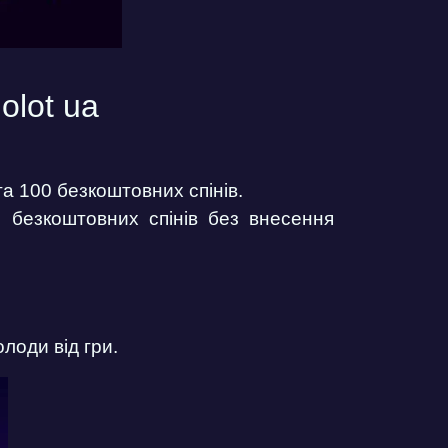
olot ua
а 100 безкоштовних спінів.
 безкоштовних спінів без внесення
лоди від гри.