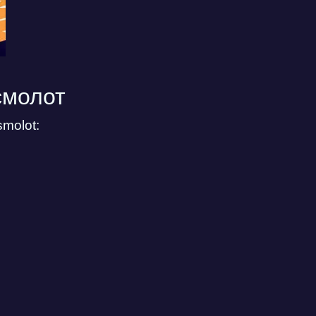
смолот
molot: