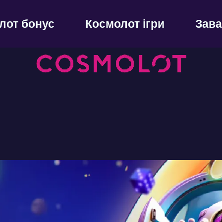
лот бонус
Космолот ігри
Зава