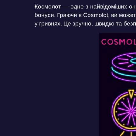
Космолот — одне з найвідоміших онл
бонуси. Граючи в Cosmolot, ви може
у гривнях. Це зручно, швидко та без